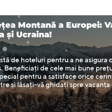
.
❆
❆
ea Montană a Europei: V
.
a și Ucraina!
.
.
❄
tă de hoteluri pentru a ne asigura 
s. Beneficiați de cele mai bune preț
*
cial pentru a satisface orice cerinț
❅
*
stre și lăsați-vă ghidați spre vacanț
.
❅
.