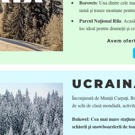
Borovets
: Una dintre cele mai
iarnă și trasee montane pentr
Parcul Național Rila
: Acasă
loc ideal pentru drumeții și c
Avem ofert
UCRAIN
Înconjurată de Munții Carpați, Bu
de schi de clasă mondială, activit
Bukovel: Cea mai mare stațiune
schiorii și snowboarderii de toat