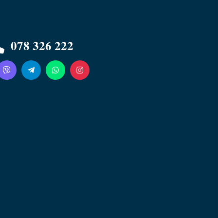
Zebra Tur
Online — de obicei răspundem în câteva
minute
078 326 222
078 326 222
L-V 8:00-22:00 · S-D 9:00-22:00