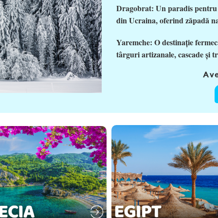
Dragobrat: Un paradis pentru iu
din Ucraina, oferind zăpadă nat
Yaremche: O destinație fermecă
târguri artizanale, cascade și 
Ave