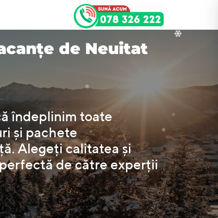
❅
*
acanțe de Neuitat
❅
.
❆
*
❅
❄
*
că îndeplinim toate
uri și pachete
*
ă. Alegeți calitatea și
a perfectă de către experții
*
❅
.