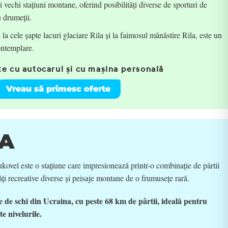
 vechi stațiuni montane, oferind posibilități diverse de sporturi de
u drumeții.
 la cele șapte lacuri glaciare Rila și la faimosul mănăstire Rila, este un
ontemplare.
e cu autocarul și cu mașina personală
Vreau să primesc oferte
A
kovel este o stațiune care impresionează printr-o combinație de pârtii
ăți recreative diverse și peisaje montane de o frumusețe rară.
 de schi din Ucraina, cu peste 68 km de pârtii, ideală pentru
e nivelurile.