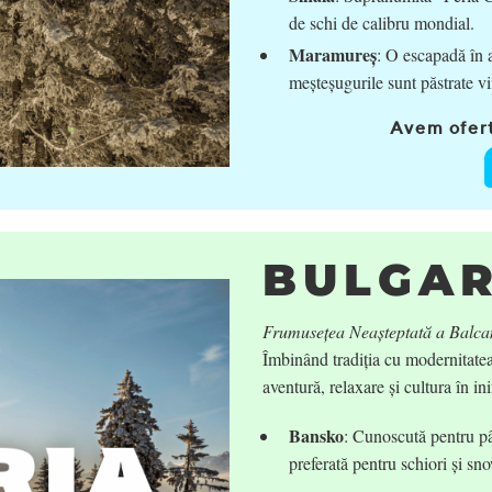
de schi de calibru mondial.
Maramureș
: O escapadă în a
meșteșugurile sunt păstrate vi
Avem ofert
BULGAR
Frumusețea Neașteptată a Balca
Îmbinând tradiția cu modernitatea,
aventură, relaxare și cultura în i
Bansko
: Cunoscută pentru pâr
preferată pentru schiori și s