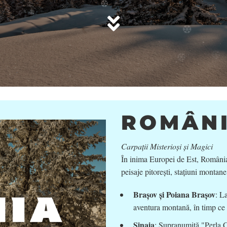
❄
❆
*
.
.
*
❆
❆
❆
ROMÂN
Carpații Misterioși și Magici
În inima Europei de Est, România
peisaje pitorești, stațiuni montane 
Brașov și Poiana Brașov
: L
aventura montană, în timp ce 
Sinaia
: Supranumită "Perla Ca