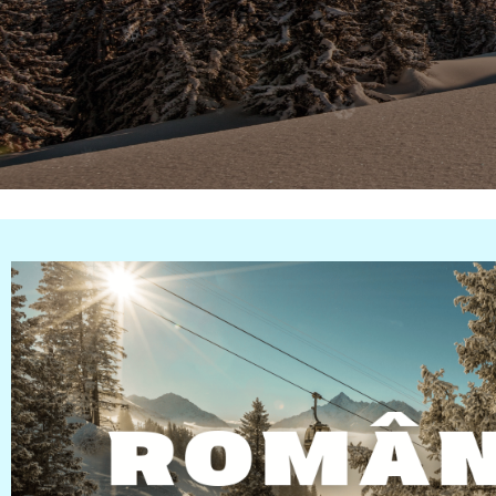
❅
❆
❄
❄