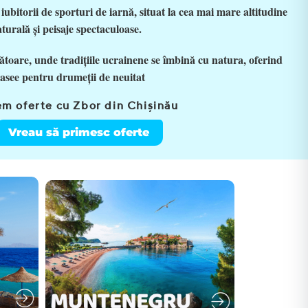
bitorii de sporturi de iarnă, situat la cea mai mare altitudine
urală și peisaje spectaculoase.
toare, unde tradițiile ucrainene se îmbină cu natura, oferind
trasee pentru drumeții de neuitat
m oferte cu Zbor din Chișinău
Vreau să primesc oferte