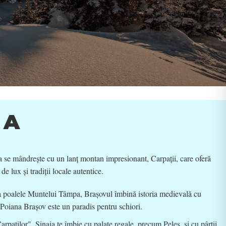
❅
*
.
❄
❆
.
❅
*
IA
 se mândrește cu un lanț montan impresionant, Carpații, care oferă
de lux și tradiții locale autentice.
a poalele Muntelui Tâmpa, Brașovul îmbină istoria medievală cu
Poiana Brașov este un paradis pentru schiori.
rpaților", Sinaia te îmbie cu palate regale, precum Peleș, și cu pârtii