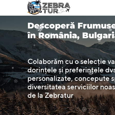
❆
❆
❅
Descoperă Frumuseț
în România, Bulgari
❄
*
❄
❅
*
Colaborăm cu o selecție vas
❄
dorințele și preferințele dv
❅
❄
*
personalizate, concepute spe
diversitatea serviciilor noa
❆
de la Zebratur
❄
❅
❄
❅