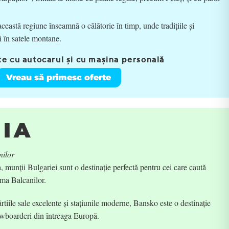
ceastă regiune înseamnă o călătorie în timp, unde tradițiile și
i în satele montane.
e cu autocarul și cu mașina personală
Vreau să primesc oferte
IA
nilor
 munții Bulgariei sunt o destinație perfectă pentru cei care caută
nima Balcanilor.
tiile sale excelente și stațiunile moderne, Bansko este o destinație
nowboarderi din întreaga Europă.