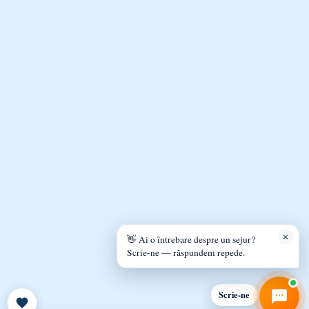
Online — de obicei răspundem în câteva minute
078 326 222
✕
👋 Ai o întrebare despre un sejur?
L-V 8:00-22:00 · S-D 9:00-22:00
Scrie-ne — răspundem repede.
📞 Nu-ți place să scrii? Te sunăm noi.
Scrie-ne
Aștept apelul