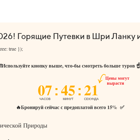
026! Горящие Путевки в Шри Ланку 
ee: true });
❗️Используйте кнопку выше, что-бы смотреть больше туров ☝
Цены могут
07
45
21
вырасти
:
:
ЧАСОВ
МИНУТ
СЕКУНДА
🔥Бронируй сейчас с предоплатой всего 15% ✅
тической Природы