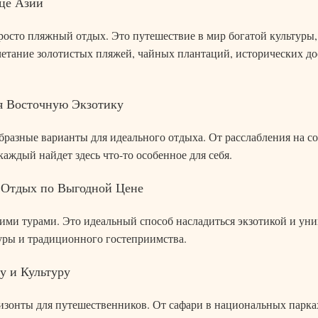
це Азии
просто пляжный отдых. Это путешествие в мир богатой культур
четание золотистых пляжей, чайных плантаций, исторических д
я Восточную Экзотику
разные варианты для идеального отдыха. От расслабления на с
аждый найдет здесь что-то особенное для себя.
 Отдых по Выгодной Цене
и турами. Это идеальный способ насладиться экзотикой и уник
туры и традиционного гостеприимства.
у и Культуру
зонты для путешественников. От сафари в национальных парках