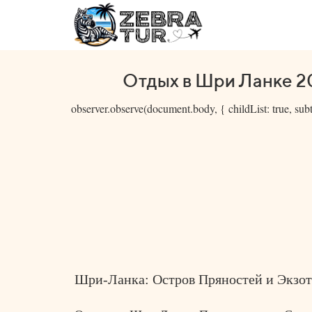
Отдых в Шри Ланке 2
observer.observe(document.body, { childList: true, subtr
Шри-Ланка: Остров Пряностей и Экзо