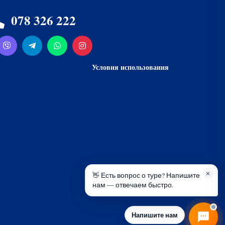
ответим утром
078 326 222
Условия использования
078 326 222
Пн-Пт 8:00-22:00 · Сб-Вс 9:00-22:00
✕
👋 Есть вопрос о туре? Напишите
нам — отвечаем быстро.
📞 Не любите писать? Перезвоним вам.
Напишите нам
Жду звонка