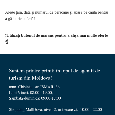
Alege țara, data și numărul de persoane și apasă pe caută pentru
a găsi orice ofertă!
❗️Utilizați butonul de mai sus pentru a afișa mai multe oferte
☝️
Suntem printre primii în topul de agenții de
turism din Moldova!
mun. Chișinău, str. ISMAIL 86
Luni-Vineri: 08:00 - 19:00,
Sâmbătă-duminică: 09:00-17:00
Zebra Tur
Shopping MallDova, nivel -2, în fiecare zi: 10:00 - 22:00
Acum offline — scrie-ne și îți răspundem dimineață