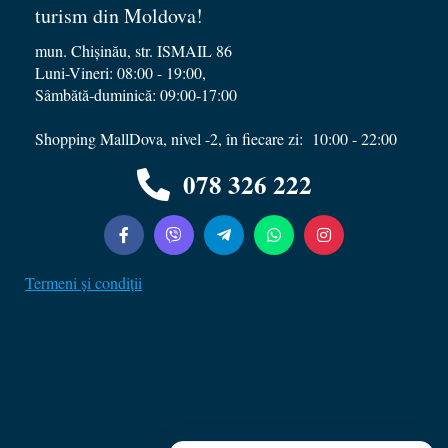
turism din Moldova!
mun. Chișinău, str. ISMAIL 86
Luni-Vineri: 08:00 - 19:00,
Sâmbătă-duminică: 09:00-17:00
Zebra Tur
Shopping MallDova, nivel -2, în fiecare zi: 10:00 - 22:00
Online — de obicei răspundem în câteva minute
078 326 222
Termeni și condiții