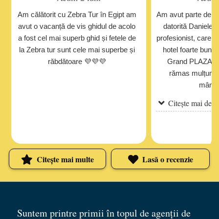
Am călătorit cu Zebra Tur în Egipt am
Am avut parte de o
avut o vacanță de vis ghidul de acolo
datorită Danielei,
a fost cel mai superb ghid și fetele de
profesionist, care 
la Zebra tur sunt cele mai superbe și
hotel foarte bun î
răbdătoare 💜💜💜
Grand PLAZA S
rămas mulțumită
mâncar
Citește mai depa
Citește mai multe
Lasă o recenzie
Suntem printre primii în topul de agenții de