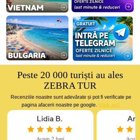
Peste 20 000 turiști au ales
ZEBRA TUR
Recenziile noastre sunt adevărate și pot fi verificate pe
pagina afacerii noastre pe google.
(click aici)
Lidia B.
Ana
Acum 2 luni
Acum 